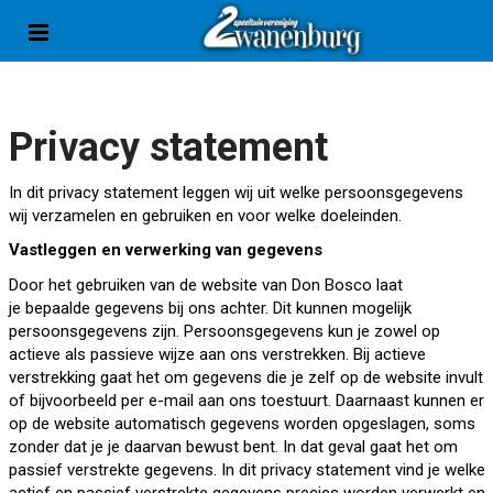
G
a
n
a
a
r
Privacy statement
c
o
In dit privacy statement leggen wij uit welke persoonsgegevens
n
wij verzamelen en gebruiken en voor welke doeleinden.
t
e
Vastleggen en verwerking van gegevens
n
Door het gebruiken van de website van Don Bosco laat
t
je bepaalde gegevens bij ons achter. Dit kunnen mogelijk
persoonsgegevens zijn. Persoonsgegevens kun je zowel op
actieve als passieve wijze aan ons verstrekken. Bij actieve
verstrekking gaat het om gegevens die je zelf op de website invult
of bijvoorbeeld per e-mail aan ons toestuurt. Daarnaast kunnen er
op de website automatisch gegevens worden opgeslagen, soms
zonder dat je je daarvan bewust bent. In dat geval gaat het om
passief verstrekte gegevens. In dit privacy statement vind je welke
actief en passief verstrekte gegevens precies worden verwerkt en