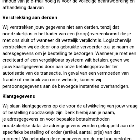
inhoud van je e-mail nodig is voor de volledige beantwoording en
afhandeling daarvan.
Verstrekking aan derden
Wij verstrekken jouw gegevens niet aan derden, tenzij dat
noodzakelijk is in het kader van een (koop)overeenkomst die je
met ons sluit of wanneer dit wettelijk verplicht is. Logischerwijs
verstrekken wij de door ons gebruikte vervoerder o.a. je naam en
adresgegevens om je bestelling te bezorgen. Wanneer je met een
creditcard of een vergelijkbaar systeem wilt betalen, geven we
jouw kaartgegevens door aan onze betalingsprovider ter
autorisatie van de transactie. In geval van een vermoeden van
fraude of misbruik van onze website, kunnen wij
persoonsgegevens aan de bevoegde instanties overhandigen.
Klantgegevens
Wij slaan klantgegevens op die voor de afwikkeling van jouw vraag
of bestelling noodzakelijk zijn. Denk hierbij aan je naam,
je adresgegevens en voor bepaalde betaalmethoden
noodzakelijke data. Je adresgegevens worden gekoppeld aan de
specifieke bestelling of order (artikel, aantal, prijs) van dat
moment. Wij gebruiken deze gegevens om de met jou gesloten