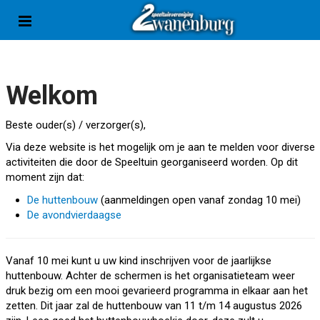
G
a
n
a
a
r
Welkom
c
o
Beste ouder(s) / verzorger(s),
n
t
Via deze website is het mogelijk om je aan te melden voor diverse
e
activiteiten die door de Speeltuin georganiseerd worden. Op dit
n
moment zijn dat:
t
De huttenbouw
(aanmeldingen open vanaf zondag 10 mei)
De avondvierdaagse
Vanaf 10 mei kunt u uw kind inschrijven voor de jaarlijkse
huttenbouw. Achter de schermen is het organisatieteam weer
druk bezig om een mooi gevarieerd programma in elkaar aan het
zetten. Dit jaar zal de huttenbouw van 11 t/m 14 augustus 2026